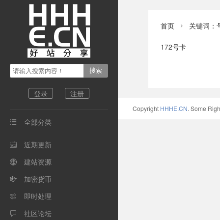
首页
关键词：

172号卡
登录
注册
Copyright
HHHE.CN
. Some Righ
全部分类

近期更新

建站资源

加密货币

即时处理

社区论坛
